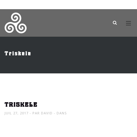
Triskele
TRISKELE
JUIL 27, 2017
PAR
DAVID
DANS