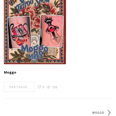
Moggo
0
156
PARTAGER :
MOGGO