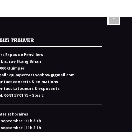
OUS TROUVER
rc Expos de Penvillers
 bis, rue Stang Bihan
9000 Quimper
ail :
quimpertattooshow@gmail.com
ontact concerts & animations
ontact tatoueurs & exposants
l. 06 81 57 01 75 – Soisic
tes et horaires
 septembre : 11h à 1h
 septembre : 11h à 1h