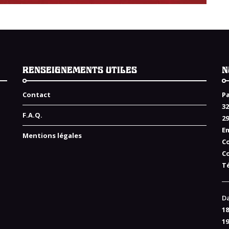
RENSEIGNEMENTS UTILES
N
Contact
Pa
32
F.A.Q.
2
Em
Mentions légales
C
C
Té
Da
18
19