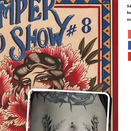
S
h
n