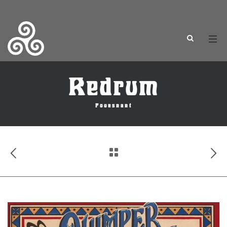
Redrum
Fouesnant