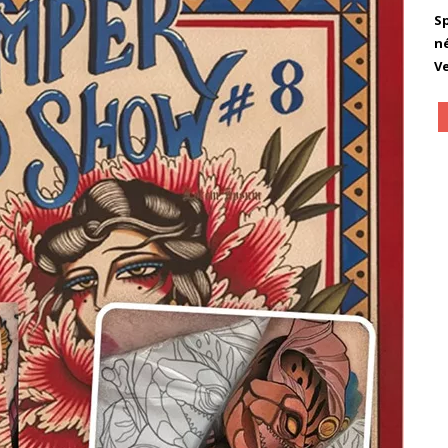
S
n
V