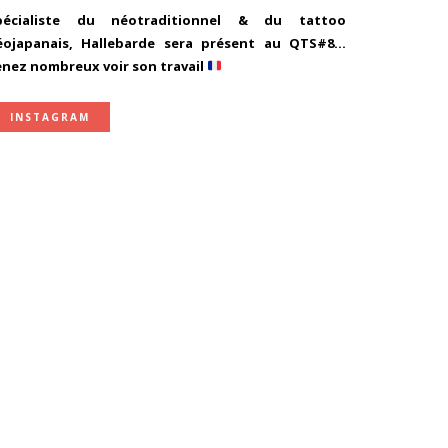
pécialiste du néotraditionnel & du tattoo
éojapanais, Hallebarde sera présent au QTS#8…
enez nombreux voir son travail
INSTAGRAM