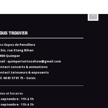
OUS TROUVER
rc Expos de Penvillers
 bis, rue Stang Bihan
9000 Quimper
ail :
quimpertattooshow@gmail.com
ontact concerts & animations
ontact tatoueurs & exposants
l. 06 81 57 01 75 – Soisic
tes et horaires
 septembre : 11h à 1h
 septembre : 11h à 1h