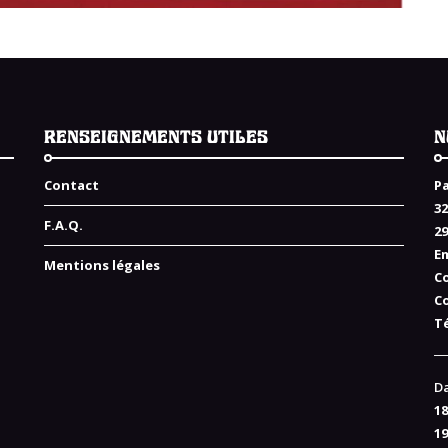
RENSEIGNEMENTS UTILES
N
Contact
Pa
32
F.A.Q.
2
Em
Mentions légales
C
C
Té
Da
18
19