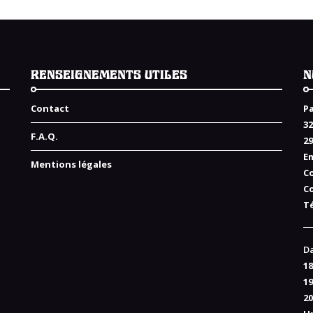
RENSEIGNEMENTS UTILES
N
Contact
Pa
32
F.A.Q.
2
Em
Mentions légales
C
C
Té
Da
18
19
20