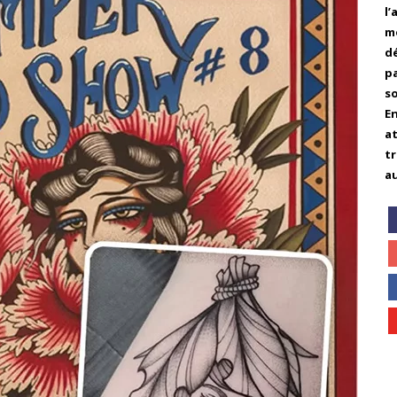
l
mo
d
pa
s
En
a
tr
a