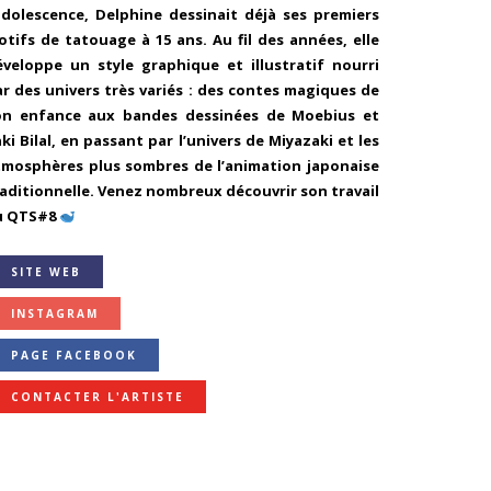
’adolescence, Delphine dessinait déjà ses premiers
tifs de tatouage à 15 ans. Au fil des années, elle
éveloppe un style graphique et illustratif nourri
r des univers très variés : des contes magiques de
on enfance aux bandes dessinées de Moebius et
ki Bilal, en passant par l’univers de Miyazaki et les
tmosphères plus sombres de l’animation japonaise
aditionnelle. Venez nombreux découvrir son travail
u QTS#8
SITE WEB
INSTAGRAM
PAGE FACEBOOK
CONTACTER L'ARTISTE