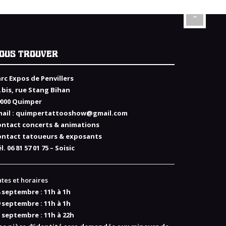
OUS TROUVER
rc Expos de Penvillers
 bis, rue Stang Bihan
9000 Quimper
ail :
quimpertattooshow@gmail.com
ontact concerts & animations
ontact tatoueurs & exposants
l. 06 81 57 01 75 – Soisic
tes et horaires
 septembre : 11h à 1h
 septembre : 11h à 1h
 septembre : 11h à 22h