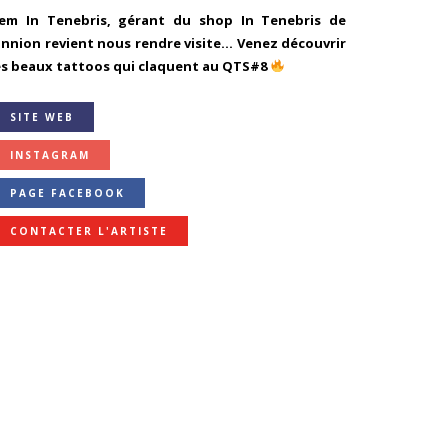
lem In Tenebris, gérant du shop In Tenebris de
annion revient nous rendre visite… Venez découvrir
es beaux tattoos qui claquent au QTS#8
SITE WEB
INSTAGRAM
PAGE FACEBOOK
CONTACTER L'ARTISTE