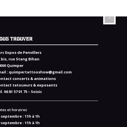
OUS TROUVER
rc Expos de Penvillers
 bis, rue Stang Bihan
9000 Quimper
ail :
quimpertattooshow@gmail.com
ontact concerts & animations
ontact tatoueurs & exposants
l. 06 81 57 01 75 – Soisic
tes et horaires
 septembre : 11h à 1h
 septembre : 11h à 1h