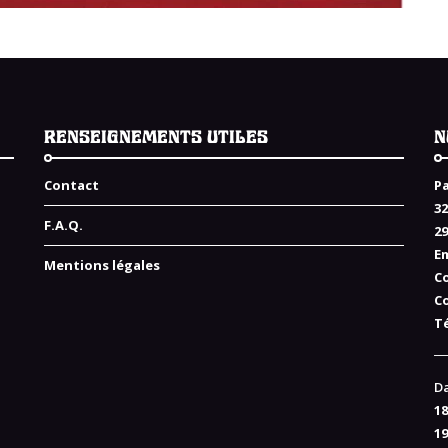
RENSEIGNEMENTS UTILES
N
Contact
Pa
32
F.A.Q.
2
Em
Mentions légales
C
C
Té
Da
18
19