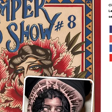
C
L
s