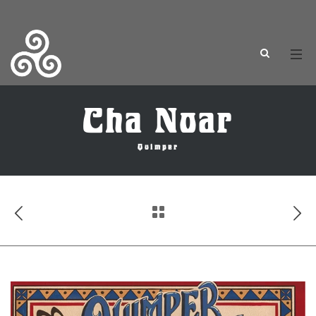
Cha Noar
Quimper