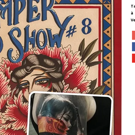
T
à
V