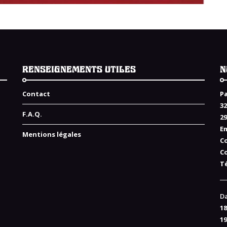
RENSEIGNEMENTS UTILES
N
Contact
Pa
32
F.A.Q.
2
Em
Mentions légales
C
C
Té
Da
18
19