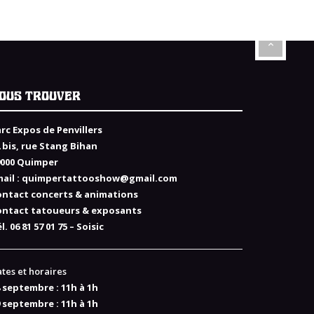
OUS TROUVER
rc Expos de Penvillers
 bis, rue Stang Bihan
9000 Quimper
ail :
quimpertattooshow@gmail.com
ontact concerts & animations
ontact tatoueurs & exposants
l. 06 81 57 01 75 – Soisic
tes et horaires
 septembre : 11h à 1h
 septembre : 11h à 1h