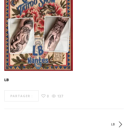
LB
0
137
PARTAGER :
LB