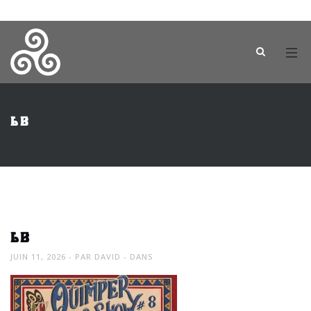
LB
LB
JUIN 11, 2026
PAR
DAVID
DANS