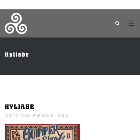
Hyliabe
HYLIABE
JUIL 02, 2026
PAR
DAVID
DANS