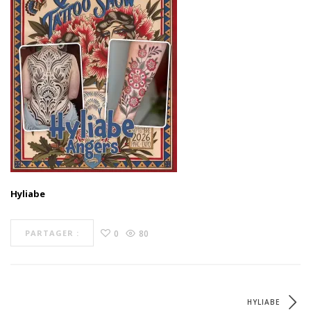
Hyliabe
0
80
PARTAGER :
HYLIABE