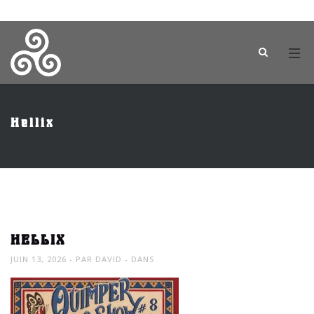
Hellix
HELLIX
JUIN 13, 2026
PAR
DAVID
DANS