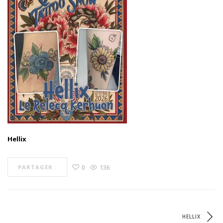
Hellix
0
136
PARTAGER :
HELLIX